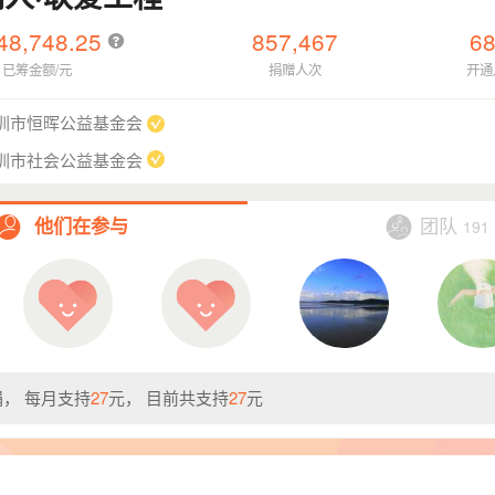
48,748.25
857,467
68
已筹金额/元
捐赠人次
开通
圳市恒晖公益基金会
圳市社会公益基金会
团队
他们在参与
191
， 每月支持
27
元， 目前共支持
27
元