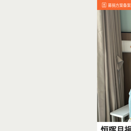
募捐方案备案编号:
恒晖月捐