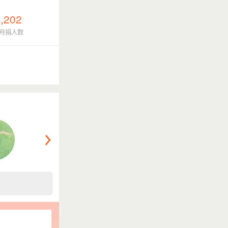
,202
月捐人数