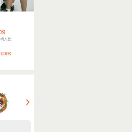
09
月捐人数
暂停筹款