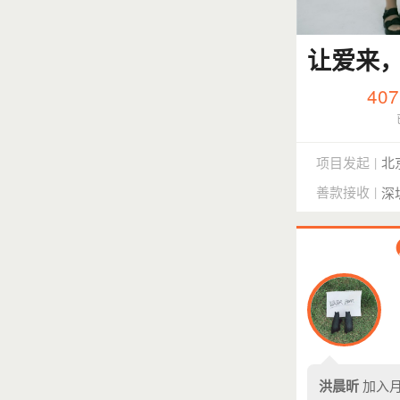
让爱来
407
项目发起
北
|
善款接收
|
深
洪晨昕
加入月