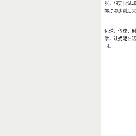
张，想要尝试却
挪动脚步到后
运球、传球、射
掌，让妮妮在
同。