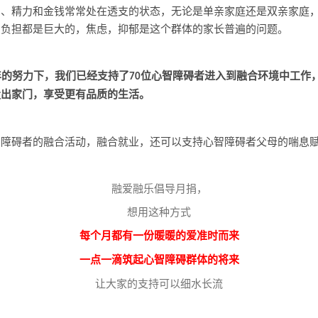
间、精力和金钱常常处在透支的状态，无论是单亲家庭还是双亲家庭
和负担都是巨大的，焦虑，抑郁是这个群体的家长普遍的问题。
年的努力下，我们已经支持了
位心智障碍者进入到融合环境中工作
70
走出家门，享受更有品质的生活。
智障碍者的融合活动，融合就业，还可以支持心智障碍者父母的喘息
融爱融乐倡导月捐，
想用这种方式
每个月都有一份暖暖的爱准时而来
一点一滴筑起心智障碍群体的将来
让大家的支持可以细水长流