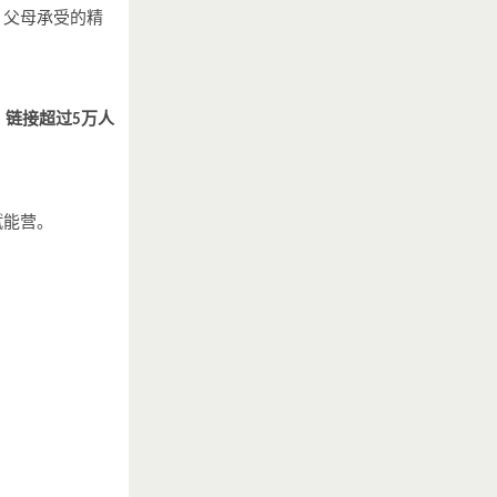
，父母承受的精
，链接超过
万人
5
赋能营。