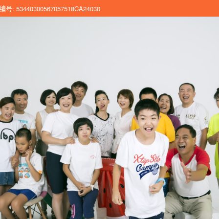
 53440300567057518CA24030