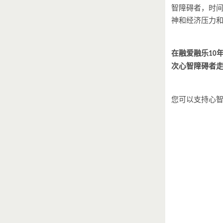
智障碍者，时
神和经济压力
在融爱融乐
10
次心智障碍者
您可以支持心