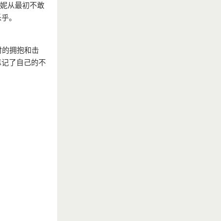
妮妮从最初不敢
乐乎。
时的拥抱和击
忘记了自己的不