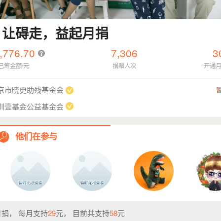
，让碍走，益起月捐
,776.70
7,306
3
已筹金额/元
捐赠人次
开通
京市晓更助残基金会
圳壹基金公益基金会
他们在参与
捐， 每月支持
29
元， 目前共支持
58
元